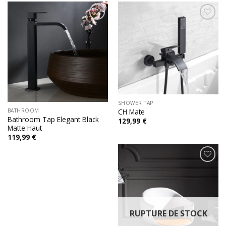
Add to
Add to
wishlist
wishlist
SHOWER TAP
BATHROOM
CH Mate
Bathroom Tap Elegant Black
129,99
€
Matte Haut
119,99
€
Add to
wishlist
RUPTURE DE STOCK