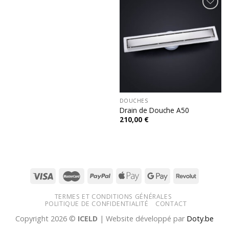
Add to
wishlist
DOUCHES
Drain de Douche A50
210,00
€
TERMES ET CONDITIONS GÉNÉRALES
POLITIQUE DE CONFIDENTIALITÉ
CONTACT
Copyright 2026 ©
ICELD
| Website développé par
Doty.be