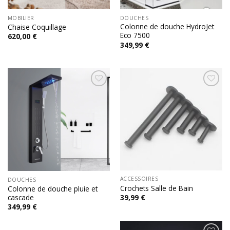
MOBILIER
DOUCHES
Colonne de douche HydroJet
Chaise Coquillage
Eco 7500
620,00
€
349,99
€
Add to
Add to
wishlist
wishlist
ACCESSOIRES
DOUCHES
Crochets Salle de Bain
Colonne de douche pluie et
cascade
39,99
€
349,99
€